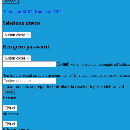
-
Entra con SPID
Entra con CIE
Seleziona utente
button close
×
Recupero password
button close
×
E-mail
Verrà inviato un messaggio all'indirizz
Non hai una e-mail associata al nome utente? Effettua il reset della password tram
E-mail inviata, si prega di controllare la casella di posta elettronica!
Errore
Chiudi
Successo
Chiudi
Informazione