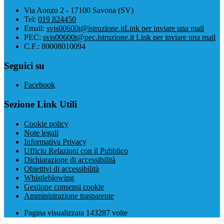
Via Aonzo 2 - 17100 Savona (SV)
Tel:
019 824450
Email:
svis00600t@istruzione.it
Link per inviare una mail
PEC:
svis00600t@pec.istruzione.it
Link per inviare una mail
C.F.: 80008010094
Seguici su
Facebook
Sezione Link Utili
Cookie policy
Note legali
Informativa Privacy
Ufficio Relazioni con il Pubblico
Dichiarazione di accessibilità
Obiettivi di accessibilità
Whistleblowing
Gestione consensi cookie
Amministrazione trasparente
Pagina visualizzata
143287
volte