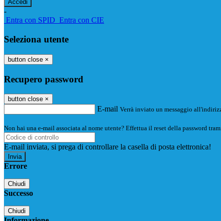
-
Entra con SPID
Entra con CIE
Seleziona utente
button close
×
Recupero password
button close
×
E-mail
Verrà inviato un messaggio all'indirizz
Non hai una e-mail associata al nome utente? Effettua il reset della password tram
E-mail inviata, si prega di controllare la casella di posta elettronica!
Errore
Chiudi
Successo
Chiudi
Informazione