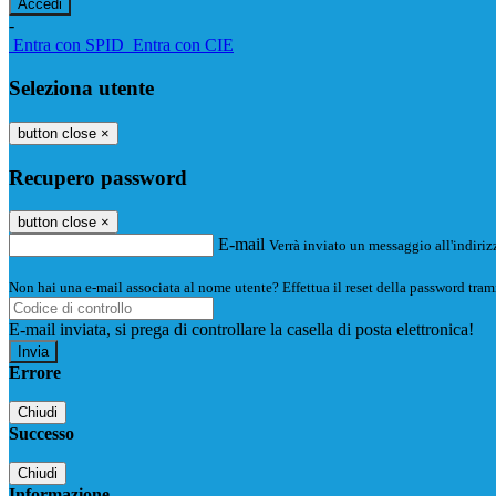
-
Entra con SPID
Entra con CIE
Seleziona utente
button close
×
Recupero password
button close
×
E-mail
Verrà inviato un messaggio all'indirizz
Non hai una e-mail associata al nome utente? Effettua il reset della password tram
E-mail inviata, si prega di controllare la casella di posta elettronica!
Errore
Chiudi
Successo
Chiudi
Informazione