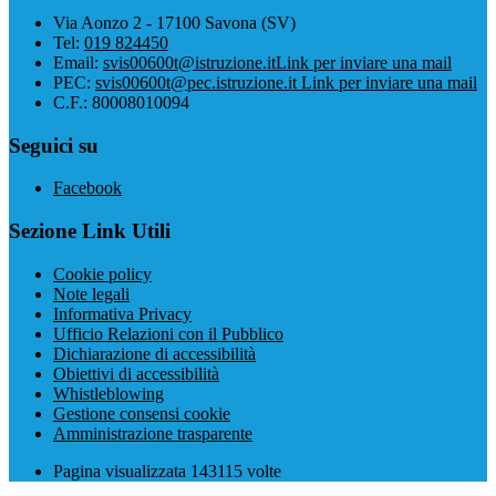
Via Aonzo 2 - 17100 Savona (SV)
Tel:
019 824450
Email:
svis00600t@istruzione.it
Link per inviare una mail
PEC:
svis00600t@pec.istruzione.it
Link per inviare una mail
C.F.: 80008010094
Seguici su
Facebook
Sezione Link Utili
Cookie policy
Note legali
Informativa Privacy
Ufficio Relazioni con il Pubblico
Dichiarazione di accessibilità
Obiettivi di accessibilità
Whistleblowing
Gestione consensi cookie
Amministrazione trasparente
Pagina visualizzata
143115
volte