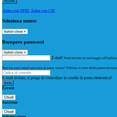
-
Entra con SPID
Entra con CIE
Seleziona utente
button close
×
Recupero password
button close
×
E-mail
Verrà inviato un messaggio all'indirizz
Non hai una e-mail associata al nome utente? Effettua il reset della password tram
E-mail inviata, si prega di controllare la casella di posta elettronica!
Errore
Chiudi
Successo
Chiudi
Informazione