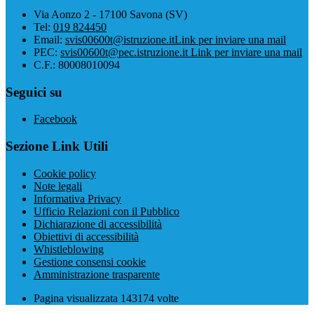
Via Aonzo 2 - 17100 Savona (SV)
Tel:
019 824450
Email:
svis00600t@istruzione.it
Link per inviare una mail
PEC:
svis00600t@pec.istruzione.it
Link per inviare una mail
C.F.: 80008010094
Seguici su
Facebook
Sezione Link Utili
Cookie policy
Note legali
Informativa Privacy
Ufficio Relazioni con il Pubblico
Dichiarazione di accessibilità
Obiettivi di accessibilità
Whistleblowing
Gestione consensi cookie
Amministrazione trasparente
Pagina visualizzata
143174
volte