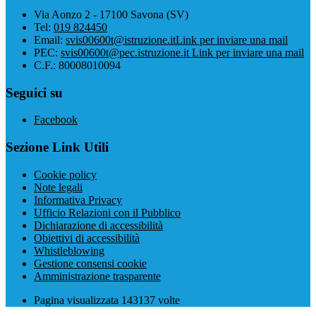
Via Aonzo 2 - 17100 Savona (SV)
Tel:
019 824450
Email:
svis00600t@istruzione.it
Link per inviare una mail
PEC:
svis00600t@pec.istruzione.it
Link per inviare una mail
C.F.: 80008010094
Seguici su
Facebook
Sezione Link Utili
Cookie policy
Note legali
Informativa Privacy
Ufficio Relazioni con il Pubblico
Dichiarazione di accessibilità
Obiettivi di accessibilità
Whistleblowing
Gestione consensi cookie
Amministrazione trasparente
Pagina visualizzata
143137
volte