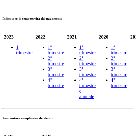
Indicatore di tempestività dei pagamenti
2023
2022
2021
2020
20
1
1°
1°
1°
trimestre
trimestre
trimestre
trimestre
2°
2°
2°
trimestre
trimestre
trimestre
3°
3°
3°
trimestre
trimestre
trimestre
4°
4°
4°
trimestre
trimestre
trimestre
e
annuale
Ammontare complessivo dei debiti