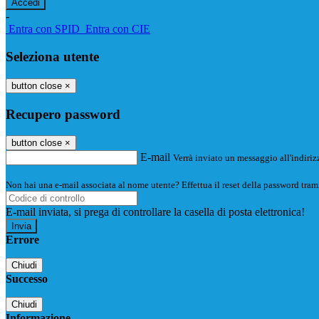
-
Entra con SPID
Entra con CIE
Seleziona utente
button close
×
Recupero password
button close
×
E-mail
Verrà inviato un messaggio all'indirizz
Non hai una e-mail associata al nome utente? Effettua il reset della password tram
E-mail inviata, si prega di controllare la casella di posta elettronica!
Errore
Chiudi
Successo
Chiudi
Informazione