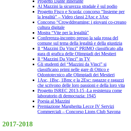
Progetto Dante itinerante
Al Mazzini la sicurezza stradale è sul podio
Progetto Fisco e Scuola: concorso “Insieme per
la legalità” – Video classi 2Asc e 3Asc
Concorso “Crowddreaming: i giovani co-creano
cultura digitale
Mostra “Vite per la legalità”
Conferenza-incontro presso la sala rossa del
comune sul tema della legalità e della giustizia
Il “Mazzini Da Vinci” PRIMO classificato alla
gara di grafica delle Olimpiadi dei Mestieri
Il “Mazzini Da Vinci” in TV
Gli studenti del “Mazzini da Vinci” si
classificano primi nelle gare di Ottico e
Odontotecnico alle Olimpiadi dei Mestieri
1Asc, 1Bsc, 1Bmc e la 2Esc: ragazze e ragazzi
che scrivono delle loro passioni e della loro vita
Progetto ISREC 2013-15 -La resistenza come
laboratorio di democrazia: 1945
Poesia al Mazzini
Premiazione Margherita Lecce IV Servizi
Commerciali – Concorso Lions Club Savona
2017-2018