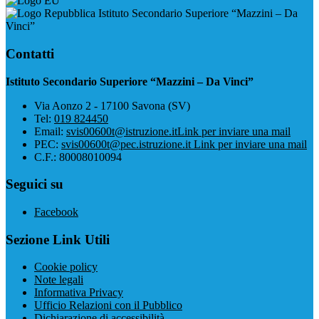
Istituto Secondario Superiore “Mazzini – Da
Vinci”
Contatti
Istituto Secondario Superiore “Mazzini – Da Vinci”
Via Aonzo 2 - 17100 Savona (SV)
Tel:
019 824450
Email:
svis00600t@istruzione.it
Link per inviare una mail
PEC:
svis00600t@pec.istruzione.it
Link per inviare una mail
C.F.: 80008010094
Seguici su
Facebook
Sezione Link Utili
Cookie policy
Note legali
Informativa Privacy
Ufficio Relazioni con il Pubblico
Dichiarazione di accessibilità