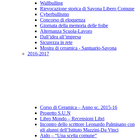
Wallbulling
Rievocazione storica di Savona Libero Comune
Cyberbullismo
Concorso di eloquenza
Giornata della memoria delle foibe
Alternanza Scuola-Lavoro
Dall’idea all’impresa
Sicurezza in rete
Mostra di ceramica - Santuario-Savona
2016-2017
Corso di Ceramica – Anno sc. 2015-16
Progetto S.U.N
Libro Mondo – Recensioni Libri
Incontro dello scrittore Leonardo Palmisano con
gli alunni dell’Istituto Mazzini-Da Vinci
Aido – “Una scelta comune”