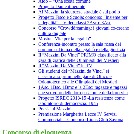
Aido – “Una scelta comune”
Progetto Dante itinerante
Al Mazzini la sicurezza stradale è sul podio
Progetto Fisco e Scuola: concorso “Insieme per
la legalità” – Video classi 2Asc e 3Asc
Concorso “Crowddreaming: i giovani co-creano
cultura digitale
Mostra “Vite per la legalità”
Conferenza-incontro presso la sala rossa del
comune sul tema della legalità e della giustizia
Il “Mazzini Da Vinci” PRIMO classificato alla
gara di grafica delle Olimpiadi dei Mestieri
Il “Mazzini Da Vinci” in TV
Gli studenti del “Mazzini da Vinci” si
classificano primi nelle gare di Ottico e
Odontotecnico alle Olimpiadi dei Mestieri
1Asc, 1Bsc, 1Bmc e la 2Esc: ragazze e ragazzi
che scrivono delle loro passioni e della loro vita
Progetto ISREC 2013-15 -La resistenza come
laboratorio di democrazia: 1945
Poesia al Mazzini
Premiazione Margherita Lecce IV Servizi
Commerciali – Concorso Lions Club Savona
Concorso di eloquenza