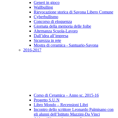
Generi in gioco
Wallbulling
Rievocazione storica di Savona Libero Comune
Cyberbullismo
Concorso di eloquenza
Giornata della memoria delle foibe
Alternanza Scuola-Lavoro
Dall’idea all’impresa
Sicurezza in rete
Mostra di ceramica - Santuario-Savona
2016-2017
Corso di Ceramica – Anno sc. 2015-16
Progetto S.U.N
Libro Mondo – Recensioni Libri
Incontro dello scrittore Leonardo Palmisano con
gli alunni dell’Istituto Mazzini-Da Vinci