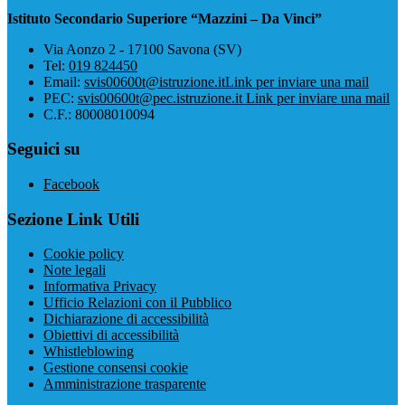
Istituto Secondario Superiore “Mazzini – Da Vinci”
Via Aonzo 2 - 17100 Savona (SV)
Tel:
019 824450
Email:
svis00600t@istruzione.it
Link per inviare una mail
PEC:
svis00600t@pec.istruzione.it
Link per inviare una mail
C.F.: 80008010094
Seguici su
Facebook
Sezione Link Utili
Cookie policy
Note legali
Informativa Privacy
Ufficio Relazioni con il Pubblico
Dichiarazione di accessibilità
Obiettivi di accessibilità
Whistleblowing
Gestione consensi cookie
Amministrazione trasparente