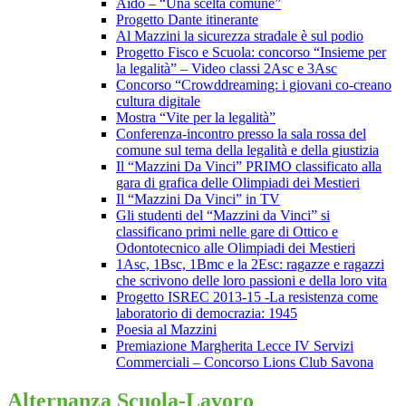
Aido – “Una scelta comune”
Progetto Dante itinerante
Al Mazzini la sicurezza stradale è sul podio
Progetto Fisco e Scuola: concorso “Insieme per
la legalità” – Video classi 2Asc e 3Asc
Concorso “Crowddreaming: i giovani co-creano
cultura digitale
Mostra “Vite per la legalità”
Conferenza-incontro presso la sala rossa del
comune sul tema della legalità e della giustizia
Il “Mazzini Da Vinci” PRIMO classificato alla
gara di grafica delle Olimpiadi dei Mestieri
Il “Mazzini Da Vinci” in TV
Gli studenti del “Mazzini da Vinci” si
classificano primi nelle gare di Ottico e
Odontotecnico alle Olimpiadi dei Mestieri
1Asc, 1Bsc, 1Bmc e la 2Esc: ragazze e ragazzi
che scrivono delle loro passioni e della loro vita
Progetto ISREC 2013-15 -La resistenza come
laboratorio di democrazia: 1945
Poesia al Mazzini
Premiazione Margherita Lecce IV Servizi
Commerciali – Concorso Lions Club Savona
Alternanza Scuola-Lavoro