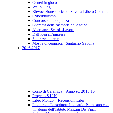
Generi in gioco
Wallbulling
Rievocazione storica di Savona Libero Comune
Cyberbullismo
Concorso di eloquenza
Giornata della memoria delle foibe
Alternanza Scuola-Lavoro
Dall’idea all’impresa
Sicurezza in rete
Mostra di ceramica - Santuario-Savona
2016-2017
Corso di Ceramica – Anno sc. 2015-16
Progetto S.U.N
Libro Mondo – Recensioni Libri
Incontro dello scrittore Leonardo Palmisano con
gli alunni dell’Istituto Mazzini-Da Vinci