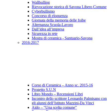
Wallbulling
Rievocazione storica di Savona Libero Comune
Cyberbullismo
Concorso di eloquenza
Giornata della memoria delle foibe
Alternanza Scuola-Lavoro
Dall’idea all’impresa
Sicurezza in rete
Mostra di ceramica - Santuario-Savona
2016-2017
Corso di Ceramica – Anno sc. 2015-16
Progetto S.U.N
Libro Mondo – Recensioni Libri
Incontro dello scrittore Leonardo Palmisano con
gli alunni dell’Istituto Mazzini-Da Vinci
Aido – “Una scelta comune”