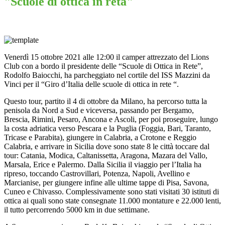
"Scuole di ottica in reta"
Venerdì 15 ottobre 2021 alle 12:00 il camper attrezzato del Lions
Club con a bordo il presidente delle “Scuole di Ottica in Rete”,
Rodolfo Baiocchi, ha parcheggiato nel cortile del ISS Mazzini da
Vinci per il “Giro d’Italia delle scuole di ottica in rete “.
Questo tour, partito il 4 di ottobre da Milano, ha percorso tutta la
penisola da Nord a Sud e viceversa, passando per Bergamo,
Brescia, Rimini, Pesaro, Ancona e Ascoli, per poi proseguire, lungo
la costa adriatica verso Pescara e la Puglia (Foggia, Bari, Taranto,
Tricase e Parabita), giungere in Calabria, a Crotone e Reggio
Calabria, e arrivare in Sicilia dove sono state 8 le città toccare dal
tour: Catania, Modica, Caltanissetta, Aragona, Mazara del Vallo,
Marsala, Erice e Palermo. Dalla Sicilia il viaggio per l’Italia ha
ripreso, toccando Castrovillari, Potenza, Napoli, Avellino e
Marcianise, per giungere infine alle ultime tappe di Pisa, Savona,
Cuneo e Chivasso. Complessivamente sono stati visitati 30 istituti di
ottica ai quali sono state consegnate 11.000 montature e 22.000 lenti,
il tutto percorrendo 5000 km in due settimane.