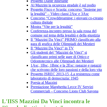
Progetto Dante itinerante
Al Mazzini la sicurezza stradale è sul podio
Progetto Fisco e Scuola: concorso “Insieme per
la legalità” – Video classi 2Asc e 3Asc
Concorso “Crowddreaming: i giovani co-creano
cultura digitale
Mostra “Vite per la legalità”
Conferenza-incontro presso la sala rossa del
comune sul tema della legalità e della giustizia
Il “Mazzini Da Vinci” PRIMO classificato alla
gara di grafica delle Olimpiadi dei Mestieri
Il “Mazzini Da Vinci” in TV
Gli studenti del “Mazzini da Vinci” si
classificano primi nelle gare di Ottico e
Odontotecnico alle Olimpiadi dei Mestieri
1Asc, 1Bsc, 1Bmc e la 2Esc: ragazze e ragazzi
che scrivono delle loro passioni e della loro vita
Progetto ISREC 2013-15 -La resistenza come
laboratorio di democrazia: 1945
Poesia al Mazzini
Premiazione Margherita Lecce IV Servizi
Commerciali – Concorso Lions Club Savona
L'IISS Mazzini Da Vinci incontra le