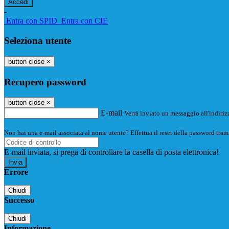
-
Entra con SPID
Entra con CIE
Seleziona utente
button close
×
Recupero password
button close
×
E-mail
Verrà inviato un messaggio all'indirizz
Non hai una e-mail associata al nome utente? Effettua il reset della password tram
E-mail inviata, si prega di controllare la casella di posta elettronica!
Errore
Chiudi
Successo
Chiudi
Informazione