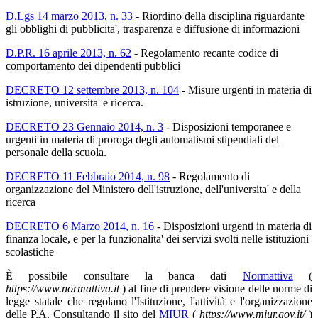
D.Lgs 14 marzo 2013, n. 33
-
Riordino della disciplina riguardante
gli obblighi di pubblicita', trasparenza e diffusione di informazioni
D.P.R. 16 aprile 2013, n. 62
-
Regolamento recante codice di
comportamento dei dipendenti pubblici
DECRETO 12 settembre 2013, n. 104
-
Misure urgenti in materia di
istruzione, universita' e ricerca.
DECRETO 23 Gennaio 2014, n. 3
-
Disposizioni temporanee e
urgenti in materia di proroga degli automatismi stipendiali del
personale della scuola.
DECRETO 11 Febbraio 2014, n. 98
-
Regolamento di
organizzazione del Ministero dell'istruzione, dell'universita' e della
ricerca
DECRETO 6 Marzo 2014, n. 16
-
Disposizioni urgenti in materia di
finanza locale, e per la funzionalita' dei servizi svolti nelle istituzioni
scolastiche
È possibile consultare la banca dati
Normattiva
(
https://www.normattiva.it
) al fine di prendere visione delle norme di
legge statale che regolano l'Istituzione, l'attività e l'organizzazione
delle P.A. Consultando il sito del
MIUR
(
https://www.miur.gov.it/
)