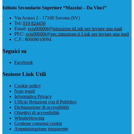
Istituto Secondario Superiore “Mazzini – Da Vinci”
Via Aonzo 2 - 17100 Savona (SV)
Tel:
019 824450
Email:
svis00600t@istruzione.it
Link per inviare una mail
PEC:
svis00600t@pec.istruzione.it
Link per inviare una mail
C.F.: 80008010094
Seguici su
Facebook
Sezione Link Utili
Cookie policy
Note legali
Informativa Privacy
Ufficio Relazioni con il Pubblico
Dichiarazione di accessibilità
Obiettivi di accessibilità
Whistleblowing
Gestione consensi cookie
Amministrazione trasparente