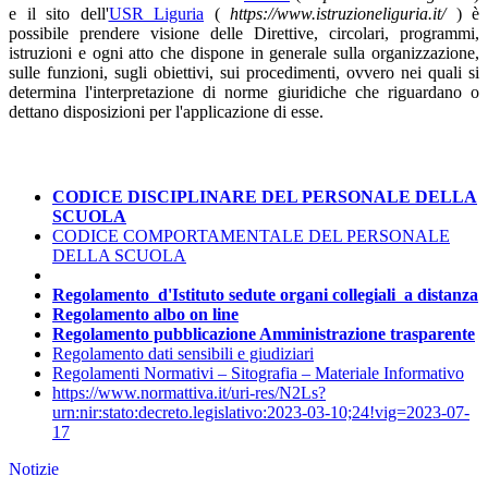
e il sito dell'
USR Liguria
(
https://www.istruzioneliguria.it/
) è
possibile prendere visione delle Direttive, circolari, programmi,
istruzioni e ogni atto che dispone in generale sulla organizzazione,
sulle funzioni, sugli obiettivi, sui procedimenti, ovvero nei quali si
determina l'interpretazione di norme giuridiche che riguardano o
dettano disposizioni per l'applicazione di esse.
CODICE DISCIPLINARE DEL PERSONALE DELLA
SCUOLA
CODICE COMPORTAMENTALE DEL PERSONALE
DELLA SCUOLA
Regolamento d'Istituto sedute organi collegiali a distanza
Regolamento albo on line
Regolamento pubblicazione Amministrazione trasparente
Regolamento dati sensibili e giudiziari
Regolamenti Normativi – Sitografia – Materiale Informativo
https://www.normattiva.it/uri-res/N2Ls?
urn:nir:stato:decreto.legislativo:2023-03-10;24!vig=2023-07-
17
Notizie