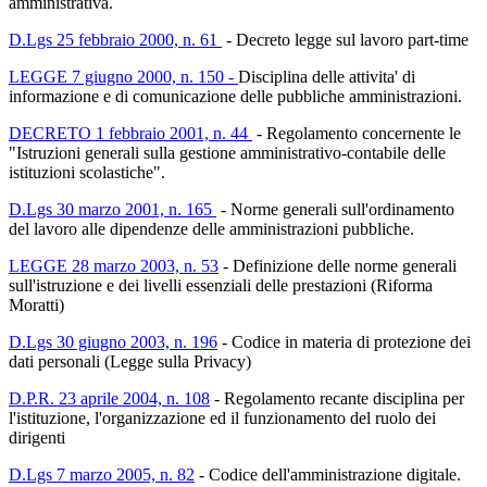
amministrativa.
D.Lgs 25 febbraio 2000, n. 61
-
Decreto legge sul lavoro part-time
LEGGE 7 giugno 2000, n. 150 -
Disciplina delle attivita' di
informazione e di comunicazione delle pubbliche amministrazioni.
DECRETO 1 febbraio 2001, n. 44
-
Regolamento concernente le
"Istruzioni generali sulla gestione amministrativo-contabile delle
istituzioni scolastiche".
D.Lgs 30 marzo 2001, n. 165
-
Norme generali sull'ordinamento
del lavoro alle dipendenze delle amministrazioni pubbliche.
LEGGE 28 marzo 2003, n. 53
-
Definizione delle norme generali
sull'istruzione e dei livelli essenziali delle prestazioni (Riforma
Moratti)
D.Lgs 30 giugno 2003, n. 196
-
Codice in materia di protezione dei
dati personali (Legge sulla Privacy)
D.P.R. 23 aprile 2004, n. 108
-
Regolamento recante disciplina per
l'istituzione, l'organizzazione ed il funzionamento del ruolo dei
dirigenti
D.Lgs 7 marzo 2005, n. 82
-
Codice dell'amministrazione digitale.