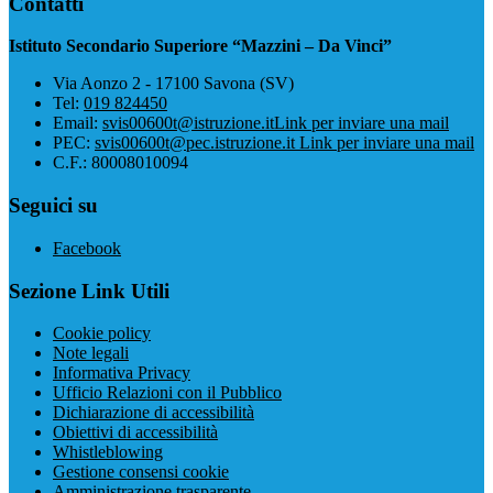
Contatti
Istituto Secondario Superiore “Mazzini – Da Vinci”
Via Aonzo 2 - 17100 Savona (SV)
Tel:
019 824450
Email:
svis00600t@istruzione.it
Link per inviare una mail
PEC:
svis00600t@pec.istruzione.it
Link per inviare una mail
C.F.: 80008010094
Seguici su
Facebook
Sezione Link Utili
Cookie policy
Note legali
Informativa Privacy
Ufficio Relazioni con il Pubblico
Dichiarazione di accessibilità
Obiettivi di accessibilità
Whistleblowing
Gestione consensi cookie
Amministrazione trasparente