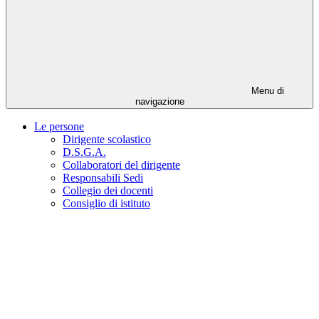
Menu di
navigazione
Le persone
Dirigente scolastico
D.S.G.A.
Collaboratori del dirigente
Responsabili Sedi
Collegio dei docenti
Consiglio di istituto