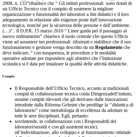
2008, n. 133”ribadisce che “ Gli istituti professionali sono dotati di
un Ufficio Tecnico con il compito di sostenere la migliore
organizzazione e funzionalità dei laboratori a fini didattici e il loro
adeguamento in relazione alle esigenze poste dall’innovazione
tecnologica, nonché per la sicurezza delle persone e dell’ambiente.
(…)”. Il D.P.R. 15 marzo 2010 “ Linee guida per il passaggio al
nuovo ordinamento” chiarisce il ruolo centrale che questo Ufficio
viene ad assumere nei professionali riformati e stabilisce che il suo
funzionamento e gestione venga descritto da un
Regolamento
che
deve indicare, “ con trasparenza, le procedure e le modalità
operative adottate per rispondere agli obiettivi che l’Istituzione
scolastica si è data per innalzare la qualità delle attività didattiche.
Compiti
Il Responsabile dell’Ufficio Tecnico, accanto ai tradizionali
compiti di collaborazione tecnica conla Dirigenzadell’istituto,
assume compiti rilevanti che gli derivano dalle innovazioni
introdotte dalla Riforma Gelmini che predilige la ‘’didattica di
laboratorio” come metodologia di eccellenza da adottare in
tutte le aree disciplinari. Egli, pertanto:
sovrintende, in collaborazione con i Responsabili dei
laboratori/sussidi e con gli assistenti tecnici,
all’individuazione, allo sviluppo e al funzionamento ottimale