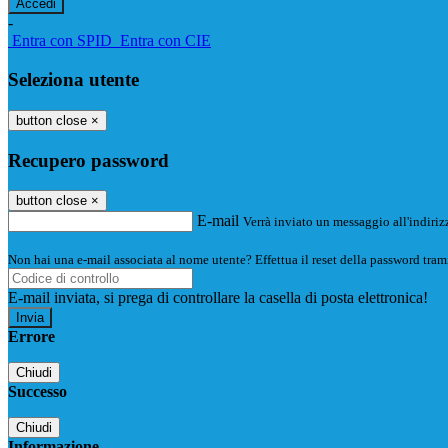
-
Entra con SPID
Entra con CIE
Seleziona utente
button close
×
Recupero password
button close
×
E-mail
Verrà inviato un messaggio all'indirizz
Non hai una e-mail associata al nome utente? Effettua il reset della password tram
E-mail inviata, si prega di controllare la casella di posta elettronica!
Errore
Chiudi
Successo
Chiudi
Informazione