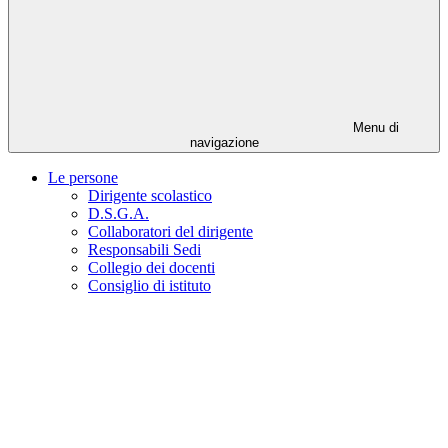
Menu di
navigazione
Le persone
Dirigente scolastico
D.S.G.A.
Collaboratori del dirigente
Responsabili Sedi
Collegio dei docenti
Consiglio di istituto