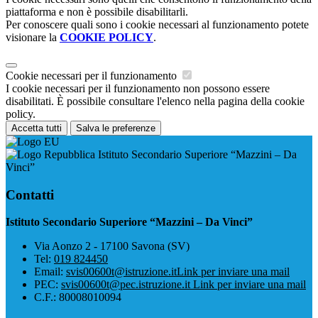
piattaforma e non è possibile disabilitarli.
Per conoscere quali sono i cookie necessari al funzionamento potete
visionare la
COOKIE POLICY
.
Cookie necessari per il funzionamento
I cookie necessari per il funzionamento non possono essere
disabilitati. È possibile consultare l'elenco nella pagina della cookie
policy.
Accetta tutti
Salva le preferenze
Istituto Secondario Superiore “Mazzini – Da
Vinci”
Contatti
Istituto Secondario Superiore “Mazzini – Da Vinci”
Via Aonzo 2 - 17100 Savona (SV)
Tel:
019 824450
Email:
svis00600t@istruzione.it
Link per inviare una mail
PEC:
svis00600t@pec.istruzione.it
Link per inviare una mail
C.F.: 80008010094