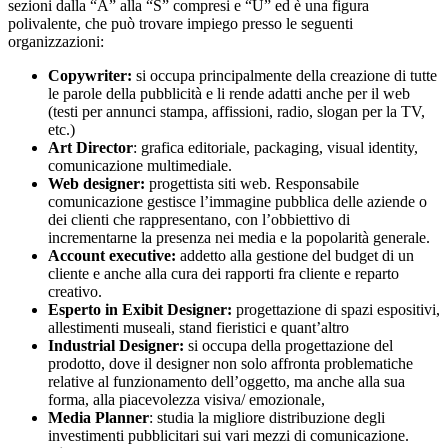
sezioni dalla “A” alla “S” compresi e “U” ed è una figura
polivalente, che può trovare impiego presso le seguenti
organizzazioni:
Copywriter:
si occupa principalmente della creazione di tutte
le parole della pubblicità e li rende adatti anche per il web
(testi per annunci stampa, affissioni, radio, slogan per la TV,
etc.)
Art Director
: grafica editoriale, packaging, visual identity,
comunicazione multimediale.
Web designer:
progettista siti web. Responsabile
comunicazione gestisce l’immagine pubblica delle aziende o
dei clienti che rappresentano, con l’obbiettivo di
incrementarne la presenza nei media e la popolarità generale.
Account executive:
addetto alla gestione del budget di un
cliente e anche alla cura dei rapporti fra cliente e reparto
creativo.
Esperto in Exibit Designer:
progettazione di spazi espositivi,
allestimenti museali, stand fieristici e quant’altro
Industrial Designer:
si occupa della progettazione del
prodotto, dove il designer non solo affronta problematiche
relative al funzionamento dell’oggetto, ma anche alla sua
forma, alla piacevolezza visiva/ emozionale,
Media Planner
: studia la migliore distribuzione degli
investimenti pubblicitari sui vari mezzi di comunicazione.