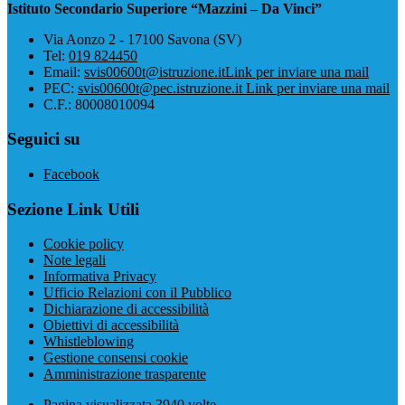
Istituto Secondario Superiore “Mazzini – Da Vinci”
Via Aonzo 2 - 17100 Savona (SV)
Tel:
019 824450
Email:
svis00600t@istruzione.it
Link per inviare una mail
PEC:
svis00600t@pec.istruzione.it
Link per inviare una mail
C.F.: 80008010094
Seguici su
Facebook
Sezione Link Utili
Cookie policy
Note legali
Informativa Privacy
Ufficio Relazioni con il Pubblico
Dichiarazione di accessibilità
Obiettivi di accessibilità
Whistleblowing
Gestione consensi cookie
Amministrazione trasparente
Pagina visualizzata
3940
volte