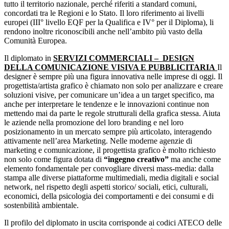
tutto il territorio nazionale, perché riferiti a standard comuni,
concordati tra le Regioni e lo Stato. Il loro riferimento ai livelli
europei (III° livello EQF per la Qualifica e IV° per il Diploma), li
rendono inoltre riconoscibili anche nell’ambito più vasto della
Comunità Europea.
Il diplomato in
SERVIZI COMMERCIALI – DESIGN
DELLA COMUNICAZIONE VISIVA E PUBBLICITARIA
Il
designer è sempre più una figura innovativa nelle imprese di oggi. Il
progettista/artista grafico è chiamato non solo per analizzare e creare
soluzioni visive, per comunicare un’idea a un target specifico, ma
anche per interpretare le tendenze e le innovazioni continue non
mettendo mai da parte le regole strutturali della grafica stessa. Aiuta
le aziende nella promozione del loro branding e nel loro
posizionamento in un mercato sempre più articolato, interagendo
attivamente nell’area Marketing. Nelle moderne agenzie di
marketing e comunicazione, il progettista grafico è molto richiesto
non solo come figura dotata di
“ingegno creativo”
ma anche come
elemento fondamentale per convogliare diversi mass-media: dalla
stampa alle diverse piattaforme multimediali, media digitali e social
network, nel rispetto degli aspetti storico/ sociali, etici, culturali,
economici, della psicologia dei comportamenti e dei consumi e di
sostenbilità ambientale.
Il profilo del diplomato in uscita corrisponde ai codici ATECO delle