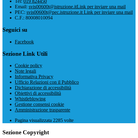
Tel:
019 824450
Email:
svis00600t@istruzione.it
Link per inviare una mail
PEC:
svis00600t@pec.istruzione.it
Link per inviare una mail
C.F.: 80008010094
Seguici su
Facebook
Sezione Link Utili
Cookie policy
Note legali
Informativa Privacy
Ufficio Relazioni con il Pubblico
Dichiarazione di accessibilità
Obiettivi di accessibilità
Whistleblowing
Gestione consensi cookie
Amministrazione trasparente
Pagina visualizzata
2285
volte
Sezione Copyright