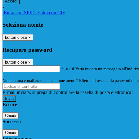
-
Entra con SPID
Entra con CIE
Seleziona utente
button close
×
Recupero password
button close
×
E-mail
Verrà inviato un messaggio all'indirizz
Non hai una e-mail associata al nome utente? Effettua il reset della password tram
E-mail inviata, si prega di controllare la casella di posta elettronica!
Errore
Chiudi
Successo
Chiudi
Informazione