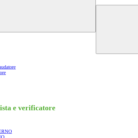
laudatore
tore
ista e verificatore
NTERNO
RNO