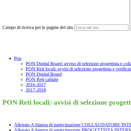
Campo di ricerca per le pagine del sito
Pon
PON Digital Board: avviso di selezione progettista e col
PON Reti locali: avvisi di selezione progettista e verifica
PON Digital Board
PON Reti cablate
2016-2017
2017-2018
PON Reti locali: avvisi di selezione progett
Allegato A Istanza di partecipazione COLLAUDATORE I
Allegato A Istanza di partecipazione PROGETTISTA INTE