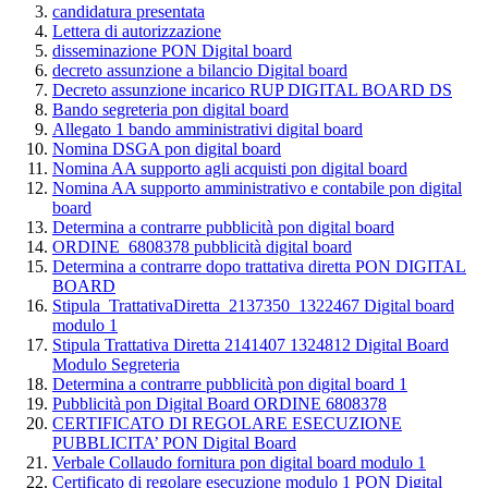
candidatura presentata
Lettera di autorizzazione
disseminazione PON Digital board
decreto assunzione a bilancio Digital board
Decreto assunzione incarico RUP DIGITAL BOARD DS
Bando segreteria pon digital board
Allegato 1 bando amministrativi digital board
Nomina DSGA pon digital board
Nomina AA supporto agli acquisti pon digital board
Nomina AA supporto amministrativo e contabile pon digital
board
Determina a contrarre pubblicità pon digital board
ORDINE_6808378 pubblicità digital board
Determina a contrarre dopo trattativa diretta PON DIGITAL
BOARD
Stipula_TrattativaDiretta_2137350_1322467 Digital board
modulo 1
Stipula Trattativa Diretta 2141407 1324812 Digital Board
Modulo Segreteria
Determina a contrarre pubblicità pon digital board 1
Pubblicità pon Digital Board ORDINE 6808378
CERTIFICATO DI REGOLARE ESECUZIONE
PUBBLICITA’ PON Digital Board
Verbale Collaudo fornitura pon digital board modulo 1
Certificato di regolare esecuzione modulo 1 PON Digital