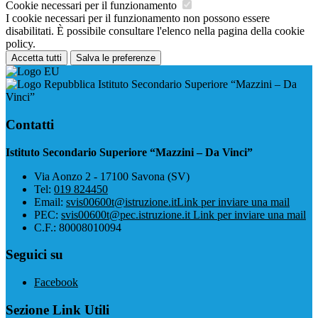
Cookie necessari per il funzionamento
I cookie necessari per il funzionamento non possono essere
disabilitati. È possibile consultare l'elenco nella pagina della cookie
policy.
Accetta tutti
Salva le preferenze
Istituto Secondario Superiore “Mazzini – Da
Vinci”
Contatti
Istituto Secondario Superiore “Mazzini – Da Vinci”
Via Aonzo 2 - 17100 Savona (SV)
Tel:
019 824450
Email:
svis00600t@istruzione.it
Link per inviare una mail
PEC:
svis00600t@pec.istruzione.it
Link per inviare una mail
C.F.: 80008010094
Seguici su
Facebook
Sezione Link Utili