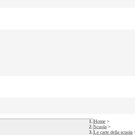
Home
>
Scuola
>
Le carte della scuola