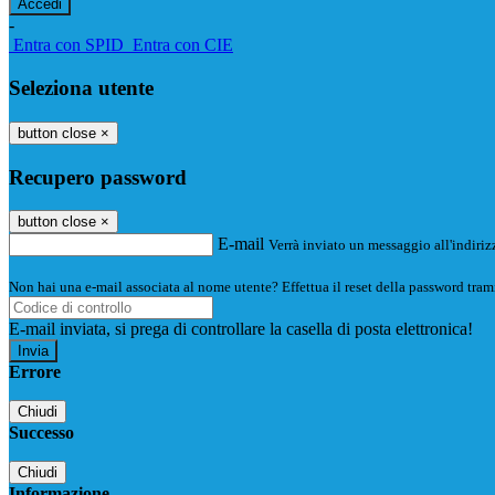
-
Entra con SPID
Entra con CIE
Seleziona utente
button close
×
Recupero password
button close
×
E-mail
Verrà inviato un messaggio all'indirizz
Non hai una e-mail associata al nome utente? Effettua il reset della password tram
E-mail inviata, si prega di controllare la casella di posta elettronica!
Errore
Chiudi
Successo
Chiudi
Informazione