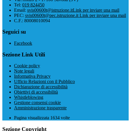
Tel:
019 824450
Email:
svis00600t@istruzione.it
Link per inviare una mail
PEC:
svis00600t@pec.istruzione.it
Link per inviare una mail
C.F.: 80008010094
Seguici su
Facebook
Sezione Link Utili
Cookie policy
Note legali
Informativa Privacy
Ufficio Relazioni con il Pubblico
Dichiarazione di accessibilità
Obiettivi di accessibilità
Whistleblowing
Gestione consensi cookie
Amministrazione trasparente
Pagina visualizzata
1634
volte
Sezione Copyright