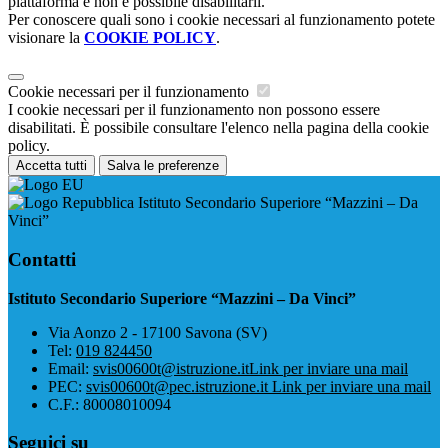
piattaforma e non è possibile disabilitarli.
Per conoscere quali sono i cookie necessari al funzionamento potete
visionare la
COOKIE POLICY
.
Cookie necessari per il funzionamento
I cookie necessari per il funzionamento non possono essere
disabilitati. È possibile consultare l'elenco nella pagina della cookie
policy.
Accetta tutti
Salva le preferenze
Istituto Secondario Superiore “Mazzini – Da
Vinci”
Contatti
Istituto Secondario Superiore “Mazzini – Da Vinci”
Via Aonzo 2 - 17100 Savona (SV)
Tel:
019 824450
Email:
svis00600t@istruzione.it
Link per inviare una mail
PEC:
svis00600t@pec.istruzione.it
Link per inviare una mail
C.F.: 80008010094
Seguici su