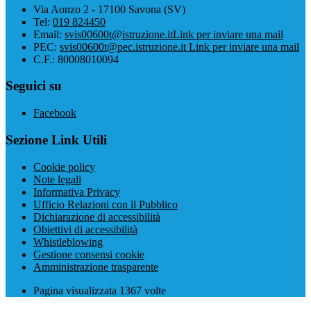
Via Aonzo 2 - 17100 Savona (SV)
Tel:
019 824450
Email:
svis00600t@istruzione.it
Link per inviare una mail
PEC:
svis00600t@pec.istruzione.it
Link per inviare una mail
C.F.: 80008010094
Seguici su
Facebook
Sezione Link Utili
Cookie policy
Note legali
Informativa Privacy
Ufficio Relazioni con il Pubblico
Dichiarazione di accessibilità
Obiettivi di accessibilità
Whistleblowing
Gestione consensi cookie
Amministrazione trasparente
Pagina visualizzata
1367
volte