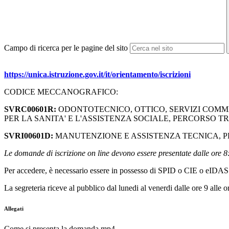
Campo di ricerca per le pagine del sito
https://unica.istruzione.gov.it/it/orientamento/iscrizioni
CODICE MECCANOGRAFICO:
SVRC00601R:
ODONTOTECNICO, OTTICO, SERVIZI COMMER
PER LA SANITA' E L'ASSISTENZA SOCIALE, PERCORSO 
SVRI00601D:
MANUTENZIONE E ASSISTENZA TECNICA, P
Le domande di iscrizione on line devono essere presentate dalle ore 
Per accedere, è necessario essere in possesso di SPID o CIE o eIDAS
La segreteria riceve al pubblico dal lunedi al venerdi dalle ore 9 alle 
Allegati
Come si presenta la domanda.mp4