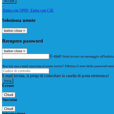
-
Entra con SPID
Entra con CIE
Seleziona utente
button close
×
Recupero password
button close
×
E-mail
Verrà inviato un messaggio all'indirizz
Non hai una e-mail associata al nome utente? Effettua il reset della password tram
E-mail inviata, si prega di controllare la casella di posta elettronica!
Errore
Chiudi
Successo
Chiudi
Informazione