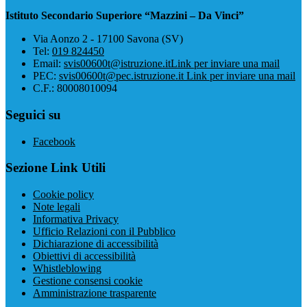
Istituto Secondario Superiore “Mazzini – Da Vinci”
Via Aonzo 2 - 17100 Savona (SV)
Tel:
019 824450
Email:
svis00600t@istruzione.it
Link per inviare una mail
PEC:
svis00600t@pec.istruzione.it
Link per inviare una mail
C.F.: 80008010094
Seguici su
Facebook
Sezione Link Utili
Cookie policy
Note legali
Informativa Privacy
Ufficio Relazioni con il Pubblico
Dichiarazione di accessibilità
Obiettivi di accessibilità
Whistleblowing
Gestione consensi cookie
Amministrazione trasparente