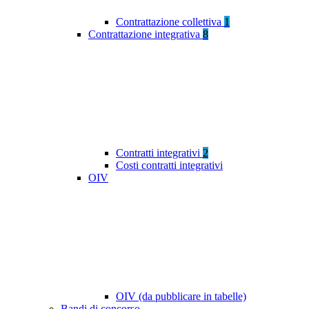
Contrattazione collettiva
1
Contrattazione integrativa
8
Contratti integrativi
2
Costi contratti integrativi
OIV
OIV (da pubblicare in tabelle)
Bandi di concorso