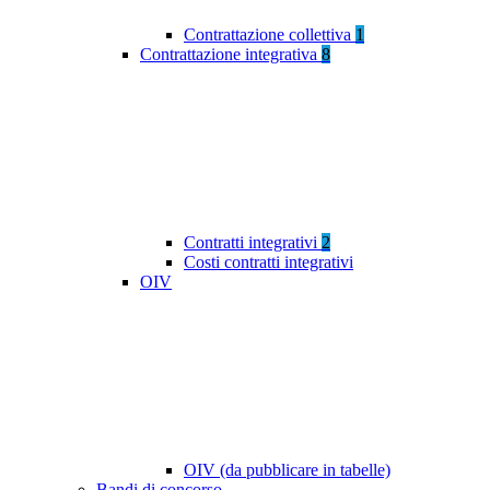
Contrattazione collettiva
1
Contrattazione integrativa
8
Contratti integrativi
2
Costi contratti integrativi
OIV
OIV (da pubblicare in tabelle)
Bandi di concorso