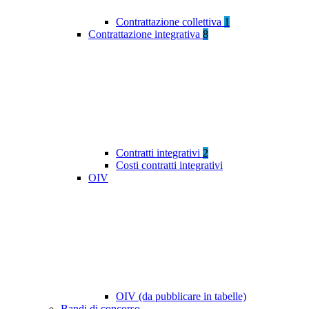
Contrattazione collettiva
1
Contrattazione integrativa
8
Contratti integrativi
2
Costi contratti integrativi
OIV
OIV (da pubblicare in tabelle)
Bandi di concorso