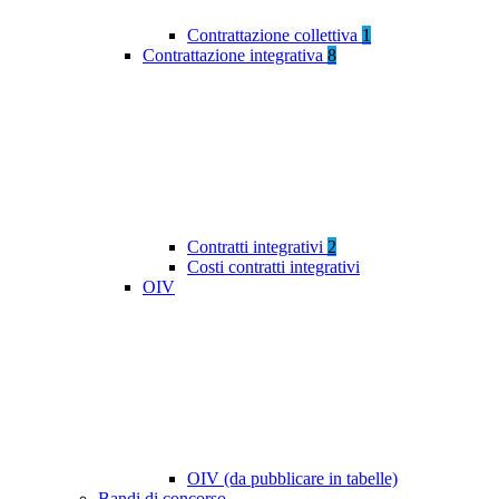
Contrattazione collettiva
1
Contrattazione integrativa
8
Contratti integrativi
2
Costi contratti integrativi
OIV
OIV (da pubblicare in tabelle)
Bandi di concorso