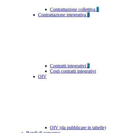
Contrattazione collettiva
1
Contrattazione integrativa
8
Contratti integrativi
2
Costi contratti integrativi
OIV
OIV (da pubblicare in tabelle)
Bandi di concorso