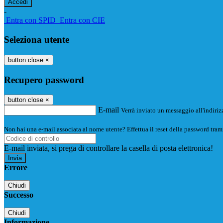
-
Entra con SPID
Entra con CIE
Seleziona utente
button close
×
Recupero password
button close
×
E-mail
Verrà inviato un messaggio all'indirizz
Non hai una e-mail associata al nome utente? Effettua il reset della password tram
E-mail inviata, si prega di controllare la casella di posta elettronica!
Errore
Chiudi
Successo
Chiudi
Informazione