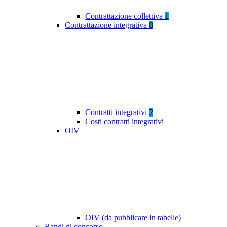
Contrattazione collettiva
1
Contrattazione integrativa
8
Contratti integrativi
2
Costi contratti integrativi
OIV
OIV (da pubblicare in tabelle)
Bandi di concorso