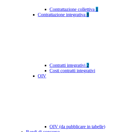
Contrattazione collettiva
1
Contrattazione integrativa
8
Contratti integrativi
2
Costi contratti integrativi
OIV
OIV (da pubblicare in tabelle)
Bandi di concorso