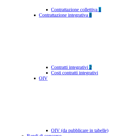
Contrattazione collettiva
1
Contrattazione integrativa
8
Contratti integrativi
2
Costi contratti integrativi
OIV
OIV (da pubblicare in tabelle)
Bandi di concorso