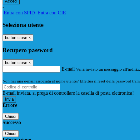
-
Entra con SPID
Entra con CIE
Seleziona utente
button close
×
Recupero password
button close
×
E-mail
Verrà inviato un messaggio all'indirizz
Non hai una e-mail associata al nome utente? Effettua il reset della password tram
E-mail inviata, si prega di controllare la casella di posta elettronica!
Errore
Chiudi
Successo
Chiudi
Informazione