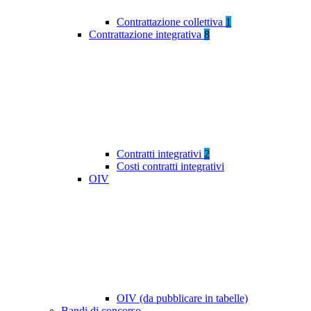
Contrattazione collettiva
1
Contrattazione integrativa
8
Contratti integrativi
2
Costi contratti integrativi
OIV
OIV (da pubblicare in tabelle)
Bandi di concorso