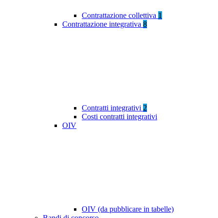
Contrattazione collettiva
1
Contrattazione integrativa
8
Contratti integrativi
2
Costi contratti integrativi
OIV
OIV (da pubblicare in tabelle)
Bandi di concorso