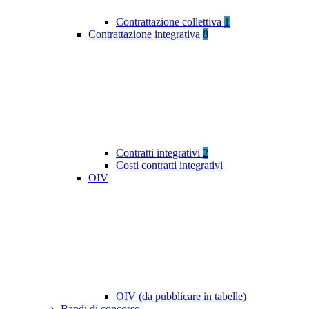
Contrattazione collettiva
1
Contrattazione integrativa
8
Contratti integrativi
2
Costi contratti integrativi
OIV
OIV (da pubblicare in tabelle)
Bandi di concorso