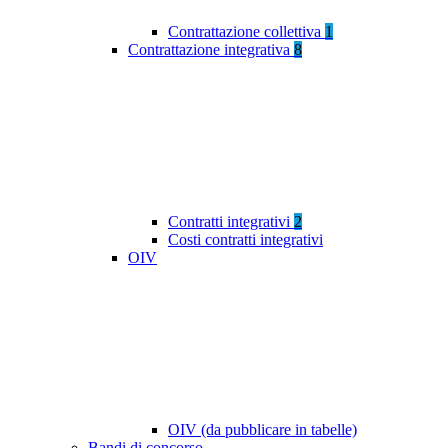
Contrattazione collettiva
1
Contrattazione integrativa
8
Contratti integrativi
2
Costi contratti integrativi
OIV
OIV (da pubblicare in tabelle)
Bandi di concorso