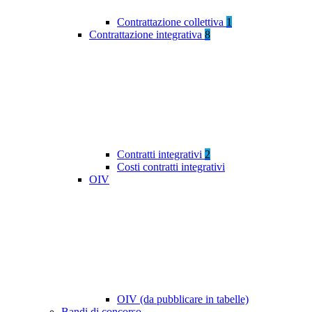
Contrattazione collettiva
1
Contrattazione integrativa
8
Contratti integrativi
2
Costi contratti integrativi
OIV
OIV (da pubblicare in tabelle)
Bandi di concorso