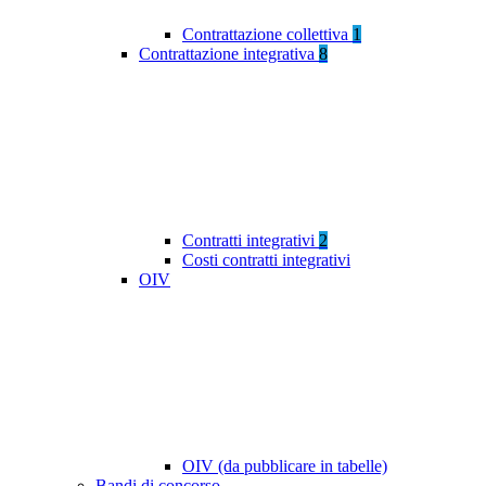
Contrattazione collettiva
1
Contrattazione integrativa
8
Contratti integrativi
2
Costi contratti integrativi
OIV
OIV (da pubblicare in tabelle)
Bandi di concorso