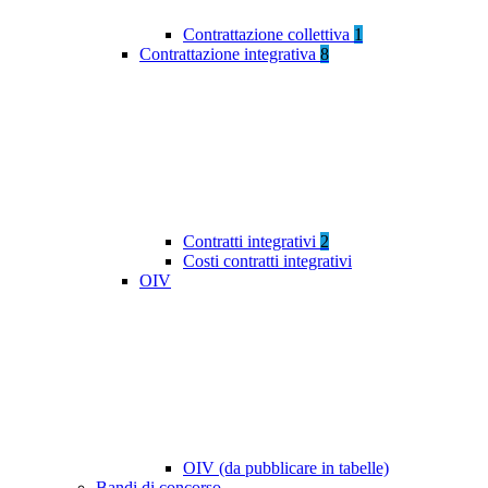
Contrattazione collettiva
1
Contrattazione integrativa
8
Contratti integrativi
2
Costi contratti integrativi
OIV
OIV (da pubblicare in tabelle)
Bandi di concorso